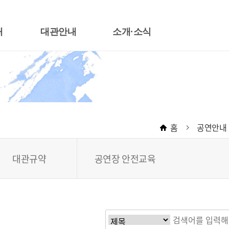
내
대관안내
소개·소식
대관절차
한국소리터 소개
장
대관료안내
운영목표
장
대관신청서식안내
운영조직
악관
무대기술자료
CI소개
홈
공연안내
좌석배치도
오시는 길
대관규약
공지사항
대관규약
공연장 안전교육
공연장 안전교육