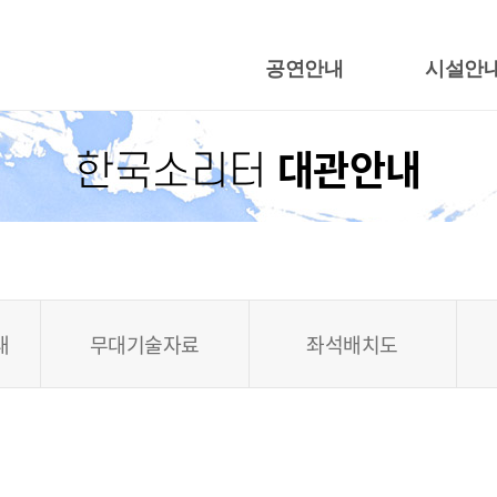
공연안내
시설안
행사캘린더
지영희홀
대관안내
한국소리터
공연일정
야외공연
어울림광
한국근현대음
내
무대기술자료
좌석배치도