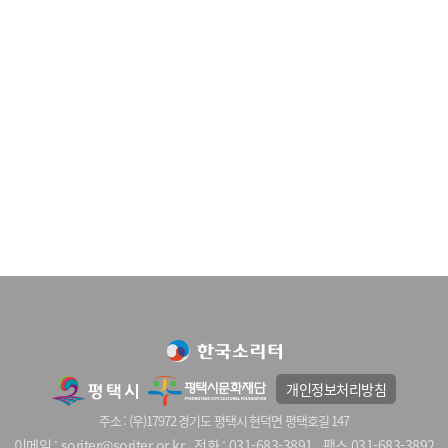
개인정보처리방침
주소 : (우)17972 경기도 평택시 현덕면 평택호길 147
이메일 : soriter@soriter.or.kr
전화 : 031-683-3891
팩스 031-683-3892