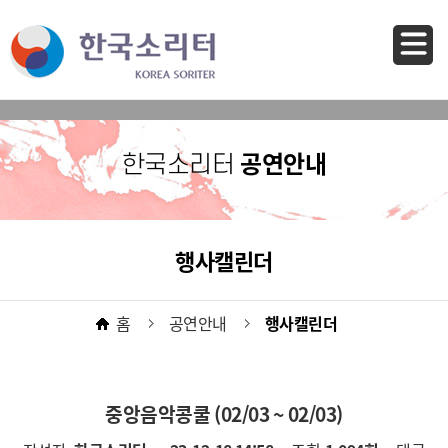
바로가기 메뉴
공연안내
한국소리터
행사캘린더
홈
공연안내
행사캘린더
중앙음악콩쿨 (02/03 ~ 02/03)