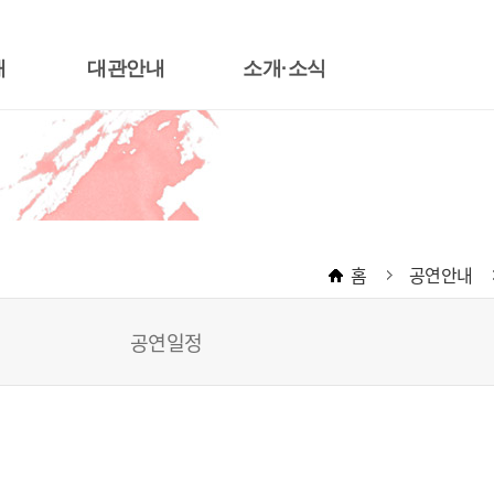
내
대관안내
소개·소식
대관절차
한국소리터 소개
장
대관료안내
운영목표
장
대관신청서식안내
운영조직
악관
무대기술자료
CI소개
홈
공연안내
좌석배치도
오시는 길
대관규약
공지사항
공연일정
공연장 안전교육