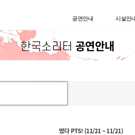
공연안내
시설안
행사캘린더
지영희홀
공연안내
한국소리터
공연일정
야외공연
어울림광
한국근현대음
떴다 PTS! (11/21 ~ 11/21)