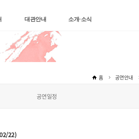
내
대관안내
소개·소식
대관절차
한국소리터 소개
장
대관료안내
운영목표
장
대관신청서식안내
운영조직
악관
무대기술자료
CI소개
홈
공연안내
좌석배치도
오시는 길
대관규약
공지사항
공연일정
공연장 안전교육
2/22)