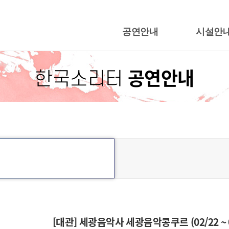
공연안내
시설안
행사캘린더
지영희홀
공연안내
한국소리터
공연일정
야외공연
어울림광
한국근현대음
[대관] 세광음악사 세광음악콩쿠르 (02/22 ~ 0