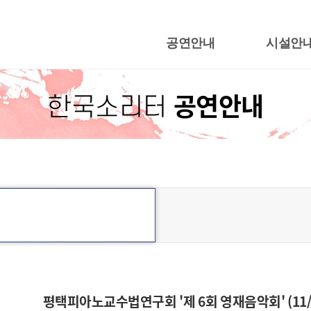
공연안내
시설안
행사캘린더
지영희홀
공연안내
한국소리터
공연일정
야외공연
어울림광
한국근현대음
평택피아노교수법연구회 '제 6회 영재음악회' (11/30 