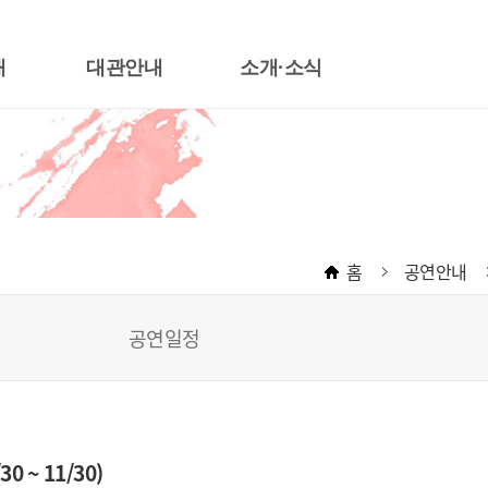
내
대관안내
소개·소식
대관절차
한국소리터 소개
장
대관료안내
운영목표
장
대관신청서식안내
운영조직
악관
무대기술자료
CI소개
홈
공연안내
좌석배치도
오시는 길
대관규약
공지사항
공연일정
공연장 안전교육
~ 11/30)