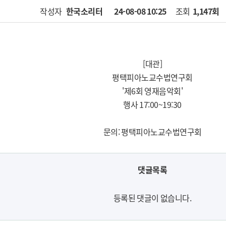
작성자
한국소리터
24-08-08 10:25
페이지 정보
조회
1,147회
[대관]
평택피아노교수법연구회
'제6회 영재음악회'
행사 17:00~19:30
문의: 평택피아노교수법연구회
댓글목록
등록된 댓글이 없습니다.