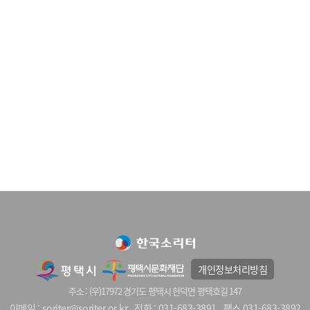
개인정보처리방침
주소 : (우)17972 경기도 평택시 현덕면 평택호길 147
이메일 : soriter@soriter.or.kr
전화 : 031-683-3891
팩스 031-683-3892