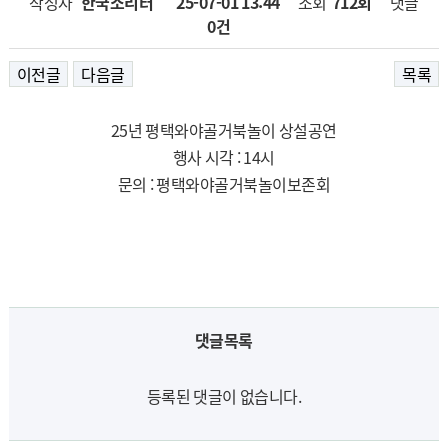
작성자
한국소리터
25-07-01 13:44
페이지 정보
조회
712회
댓글
0건
이전글
다음글
목록
25년 평택와야골거북놀이 상설공연
행사 시각 : 14시
문의 : 평택와야골거북놀이보존회
댓글목록
등록된 댓글이 없습니다.