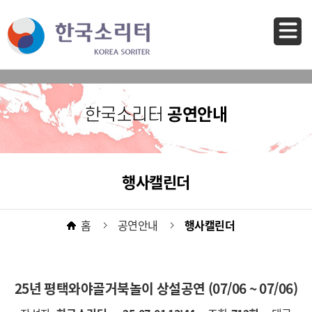
바로가기 메뉴
공연안내
한국소리터
행사캘린더
홈
공연안내
행사캘린더
25년 평택와야골거북놀이 상설공연 (07/06 ~ 07/06)