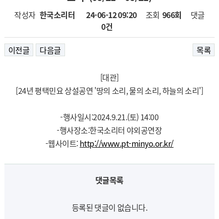
작성자
한국소리터
24-06-12 09:20
페이지 정보
조회
966회
댓글
0건
이전글
다음글
목록
[대관]
[24년 평택민요 상설공연 '땅의 소리, 물의 소리, 하늘의 소리']
-행사일시:2024.9.21.(토) 14:00
-행사장소:한국소리터 야외공연장
-웹사이트:
http://www.pt-minyo.or.kr/
댓글목록
등록된 댓글이 없습니다.