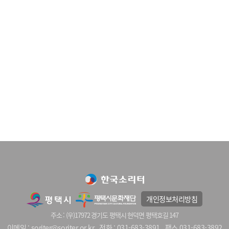
개인정보처리방침
주소 : (우)17972 경기도 평택시 현덕면 평택호길 147
이메일 : soriter@soriter.or.kr
전화 : 031-683-3891
팩스 031-683-3892