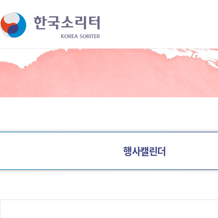
바로가기 메뉴
행사캘린더